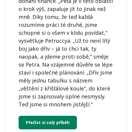
dohání finance. „Peťa je v této oblasti
o krok výš, zapaluje jít to jinak než
mně. Díky tomu, že teď každá
rozumíme práci té druhé, jsme
schopné si o všem v klidu povídat,“
vysvětluje Petruccya. „Už to není lítý
boj jako dřív – já to chci tak, ty
naopak, a jdeme proti sobě,“ směje
se Petra. Na vzájemné důvěře se lépe
staví i společné plánování. „Dřív jsme
měly jednu tabulku s názvem
„věštění z křišťálové koule“, do které
jsme si zapisovaly úplné nesmysly.
Teď jsme si mnohem jistější."
Přečíst si celý příběh