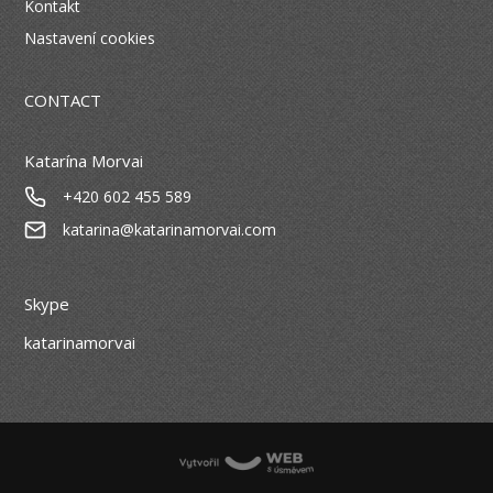
Kontakt
Nastavení cookies
CONTACT
Katarína Morvai
+420 602 455 589
katarina@katarinamorvai.com
Skype
katarinamorvai